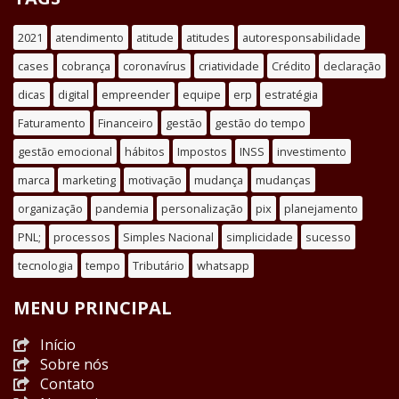
2021
atendimento
atitude
atitudes
autoresponsabilidade
cases
cobrança
coronavírus
criatividade
Crédito
declaração
dicas
digital
empreender
equipe
erp
estratégia
Faturamento
Financeiro
gestão
gestão do tempo
gestão emocional
hábitos
Impostos
INSS
investimento
marca
marketing
motivação
mudança
mudanças
organização
pandemia
personalização
pix
planejamento
PNL;
processos
Simples Nacional
simplicidade
sucesso
tecnologia
tempo
Tributário
whatsapp
MENU PRINCIPAL
Início
Sobre nós
Contato