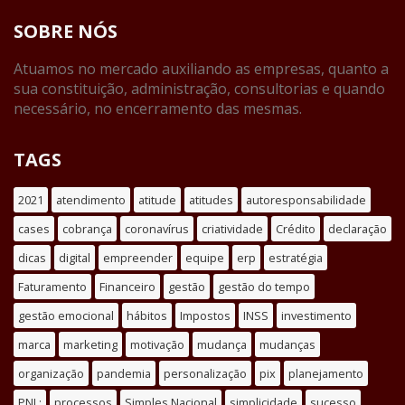
SOBRE NÓS
Atuamos no mercado auxiliando as empresas, quanto a
sua constituição, administração, consultorias e quando
necessário, no encerramento das mesmas.
TAGS
2021
atendimento
atitude
atitudes
autoresponsabilidade
cases
cobrança
coronavírus
criatividade
Crédito
declaração
dicas
digital
empreender
equipe
erp
estratégia
Faturamento
Financeiro
gestão
gestão do tempo
gestão emocional
hábitos
Impostos
INSS
investimento
marca
marketing
motivação
mudança
mudanças
organização
pandemia
personalização
pix
planejamento
PNL;
processos
Simples Nacional
simplicidade
sucesso